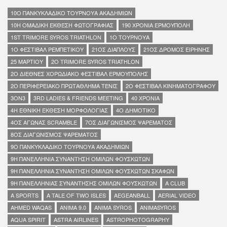
10O ΠΑΝΚΥΚΛΑΔΙΚΟ ΤΟΥΡΝΟΥΑ ΑΚΑΔΗΜΙΩΝ
10Η ΟΜΑΔΙΚΗ ΕΚΘΕΣΗ ΦΩΤΟΓΡΑΦΙΑΣ
190 ΧΡΟΝΙΑ ΕΡΜΟΥΠΟΛΗ
1ST TRIMORE SYROS TRIATHLON
1Ο ΤΟΥΡΝΟΥΑ
1Ο ΦΕΣΤΙΒΑΛ ΡΕΜΠΕΤΙΚΟΥ
21ΟΣ ΔΙΑΠΛΟΥΣ
21ΟΣ ΔΡΟΜΟΣ ΕΙΡΗΝΗΣ
25 ΜΑΡΤΙΟΥ
2Ο TRIMORE SYROS TRIATHLON
2Ο ΔΙΕΘΝΕΣ ΧΟΡΩΔΙΑΚΟ ΦΕΣΤΙΒΑΛ ΕΡΜΟΥΠΟΛΗΣ
2Ο ΠΕΡΙΦΕΡΕΙΑΚΟ ΠΡΩΤΑΘΛΗΜΑ ΤΕΝΙΣ
2Ο ΦΕΣΤΙΒΑΛ ΚΙΝΗΜΑΤΟΓΡΑΦΟΥ
3ON3
3RD LADIES & FRIENDS MEETING
40 ΧΡΟΝΙΑ
4Η ΕΘΝΙΚΗ ΕΚΘΕΣΗ ΜΟΡΦΟΛΟΓΙΑΣ
4Ο ΔΗΜΟΤΙΚΟ
4ΟΣ ΑΓΩΝΑΣ SCRAMBLE
7ΟΣ ΔΙΑΓΩΝΙΣΜΟΣ ΨΑΡΕΜΑΤΟΣ
8ΟΣ ΔΙΑΓΩΝΙΣΜΟΣ ΨΑΡΕΜΑΤΟΣ
9O ΠΑΝΚΥΚΛΑΔΙΚΟ ΤΟΥΡΝΟΥΑ ΑΚΑΔΗΜΙΩΝ
9Η ΠΑΝΕΛΛΗΝΙΑ ΣΥΝΑΝΤΗΣΗ ΟΜΙΛΩΝ ΦΟΥΣΚΩΤΩΝ
9Η ΠΑΝΕΛΛΗΝΙΑ ΣΥΝΑΝΤΗΣΗ ΟΜΙΛΩΝ ΦΟΥΣΚΩΤΩΝ ΣΚΑΦΩΝ
9Η ΠΑΝΕΛΛΗΝΙΑΣ ΣΥΝΑΝΤΗΣΗΣ ΟΜΙΛΩΝ ΦΟΥΣΚΩΤΩΝ
A CLUB
A SPORTS
A TALE OF TWO ISLES
AEGEANBALL
AERIAL VIDEO
AHMED WAQAS
ANIMA 9.0
ANIMA SYROS
ANIΜΑSYROS
AQUA SPIRIT
ASTRA AIRLINES
ASTROPHOTOGRAPHY