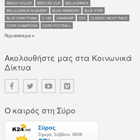
BEACH VOLLEY
BEETLES CUP
BELLA DANCE
BELLA DANCE ACADEMY
BLUE HARMONY
BLUE STAR
BLUE STAR ITHAKI
C-130
CANADAIR
CEV
CLASSIC YACHT RACE
COPA CHAMPIONS
COPA FOOTBALL
Περισσότερα
Ακολουθήστε μας στα Κοινωνικά
Δίκτυα
Ο καιρός στη Σύρο