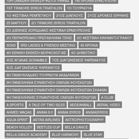
10Η ΟΜΑΔΙΚΗ ΕΚΘΕΣΗ ΦΩΤΟΓΡΑΦΙΑΣ
190 ΧΡΟΝΙΑ ΕΡΜΟΥΠΟΛΗ
1ST TRIMORE SYROS TRIATHLON
1Ο ΤΟΥΡΝΟΥΑ
1Ο ΦΕΣΤΙΒΑΛ ΡΕΜΠΕΤΙΚΟΥ
21ΟΣ ΔΙΑΠΛΟΥΣ
21ΟΣ ΔΡΟΜΟΣ ΕΙΡΗΝΗΣ
25 ΜΑΡΤΙΟΥ
2Ο TRIMORE SYROS TRIATHLON
2Ο ΔΙΕΘΝΕΣ ΧΟΡΩΔΙΑΚΟ ΦΕΣΤΙΒΑΛ ΕΡΜΟΥΠΟΛΗΣ
2Ο ΠΕΡΙΦΕΡΕΙΑΚΟ ΠΡΩΤΑΘΛΗΜΑ ΤΕΝΙΣ
2Ο ΦΕΣΤΙΒΑΛ ΚΙΝΗΜΑΤΟΓΡΑΦΟΥ
3ON3
3RD LADIES & FRIENDS MEETING
40 ΧΡΟΝΙΑ
4Η ΕΘΝΙΚΗ ΕΚΘΕΣΗ ΜΟΡΦΟΛΟΓΙΑΣ
4Ο ΔΗΜΟΤΙΚΟ
4ΟΣ ΑΓΩΝΑΣ SCRAMBLE
7ΟΣ ΔΙΑΓΩΝΙΣΜΟΣ ΨΑΡΕΜΑΤΟΣ
8ΟΣ ΔΙΑΓΩΝΙΣΜΟΣ ΨΑΡΕΜΑΤΟΣ
9O ΠΑΝΚΥΚΛΑΔΙΚΟ ΤΟΥΡΝΟΥΑ ΑΚΑΔΗΜΙΩΝ
9Η ΠΑΝΕΛΛΗΝΙΑ ΣΥΝΑΝΤΗΣΗ ΟΜΙΛΩΝ ΦΟΥΣΚΩΤΩΝ
9Η ΠΑΝΕΛΛΗΝΙΑ ΣΥΝΑΝΤΗΣΗ ΟΜΙΛΩΝ ΦΟΥΣΚΩΤΩΝ ΣΚΑΦΩΝ
9Η ΠΑΝΕΛΛΗΝΙΑΣ ΣΥΝΑΝΤΗΣΗΣ ΟΜΙΛΩΝ ΦΟΥΣΚΩΤΩΝ
A CLUB
A SPORTS
A TALE OF TWO ISLES
AEGEANBALL
AERIAL VIDEO
AHMED WAQAS
ANIMA 9.0
ANIMA SYROS
ANIΜΑSYROS
AQUA SPIRIT
ASTRA AIRLINES
ASTROPHOTOGRAPHY
BEACH VOLLEY
BEETLES CUP
BELLA DANCE
BELLA DANCE ACADEMY
BLUE HARMONY
BLUE STAR