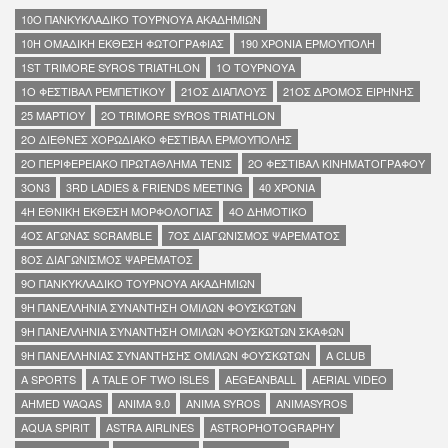
10O ΠΑΝΚΥΚΛΑΔΙΚΟ ΤΟΥΡΝΟΥΑ ΑΚΑΔΗΜΙΩΝ
10Η ΟΜΑΔΙΚΗ ΕΚΘΕΣΗ ΦΩΤΟΓΡΑΦΙΑΣ
190 ΧΡΟΝΙΑ ΕΡΜΟΥΠΟΛΗ
1ST TRIMORE SYROS TRIATHLON
1Ο ΤΟΥΡΝΟΥΑ
1Ο ΦΕΣΤΙΒΑΛ ΡΕΜΠΕΤΙΚΟΥ
21ΟΣ ΔΙΑΠΛΟΥΣ
21ΟΣ ΔΡΟΜΟΣ ΕΙΡΗΝΗΣ
25 ΜΑΡΤΙΟΥ
2Ο TRIMORE SYROS TRIATHLON
2Ο ΔΙΕΘΝΕΣ ΧΟΡΩΔΙΑΚΟ ΦΕΣΤΙΒΑΛ ΕΡΜΟΥΠΟΛΗΣ
2Ο ΠΕΡΙΦΕΡΕΙΑΚΟ ΠΡΩΤΑΘΛΗΜΑ ΤΕΝΙΣ
2Ο ΦΕΣΤΙΒΑΛ ΚΙΝΗΜΑΤΟΓΡΑΦΟΥ
3ON3
3RD LADIES & FRIENDS MEETING
40 ΧΡΟΝΙΑ
4Η ΕΘΝΙΚΗ ΕΚΘΕΣΗ ΜΟΡΦΟΛΟΓΙΑΣ
4Ο ΔΗΜΟΤΙΚΟ
4ΟΣ ΑΓΩΝΑΣ SCRAMBLE
7ΟΣ ΔΙΑΓΩΝΙΣΜΟΣ ΨΑΡΕΜΑΤΟΣ
8ΟΣ ΔΙΑΓΩΝΙΣΜΟΣ ΨΑΡΕΜΑΤΟΣ
9O ΠΑΝΚΥΚΛΑΔΙΚΟ ΤΟΥΡΝΟΥΑ ΑΚΑΔΗΜΙΩΝ
9Η ΠΑΝΕΛΛΗΝΙΑ ΣΥΝΑΝΤΗΣΗ ΟΜΙΛΩΝ ΦΟΥΣΚΩΤΩΝ
9Η ΠΑΝΕΛΛΗΝΙΑ ΣΥΝΑΝΤΗΣΗ ΟΜΙΛΩΝ ΦΟΥΣΚΩΤΩΝ ΣΚΑΦΩΝ
9Η ΠΑΝΕΛΛΗΝΙΑΣ ΣΥΝΑΝΤΗΣΗΣ ΟΜΙΛΩΝ ΦΟΥΣΚΩΤΩΝ
A CLUB
A SPORTS
A TALE OF TWO ISLES
AEGEANBALL
AERIAL VIDEO
AHMED WAQAS
ANIMA 9.0
ANIMA SYROS
ANIΜΑSYROS
AQUA SPIRIT
ASTRA AIRLINES
ASTROPHOTOGRAPHY