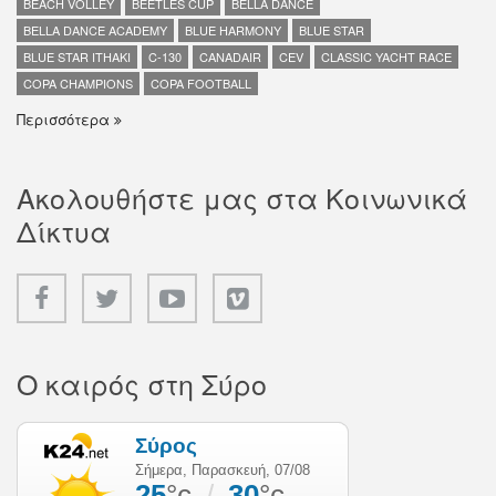
BEACH VOLLEY
BEETLES CUP
BELLA DANCE
BELLA DANCE ACADEMY
BLUE HARMONY
BLUE STAR
BLUE STAR ITHAKI
C-130
CANADAIR
CEV
CLASSIC YACHT RACE
COPA CHAMPIONS
COPA FOOTBALL
Περισσότερα
Ακολουθήστε μας στα Κοινωνικά
Δίκτυα
Ο καιρός στη Σύρο