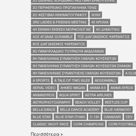
2Ο ΔΙΕΘΝΕΣ ΧΟΡΩΔΙΑΚΟ ΦΕΣΤΙΒΑΛ ΕΡΜΟΥΠΟΛΗΣ
2Ο ΠΕΡΙΦΕΡΕΙΑΚΟ ΠΡΩΤΑΘΛΗΜΑ ΤΕΝΙΣ
2Ο ΦΕΣΤΙΒΑΛ ΚΙΝΗΜΑΤΟΓΡΑΦΟΥ
3ON3
3RD LADIES & FRIENDS MEETING
40 ΧΡΟΝΙΑ
4Η ΕΘΝΙΚΗ ΕΚΘΕΣΗ ΜΟΡΦΟΛΟΓΙΑΣ
4Ο ΔΗΜΟΤΙΚΟ
4ΟΣ ΑΓΩΝΑΣ SCRAMBLE
7ΟΣ ΔΙΑΓΩΝΙΣΜΟΣ ΨΑΡΕΜΑΤΟΣ
8ΟΣ ΔΙΑΓΩΝΙΣΜΟΣ ΨΑΡΕΜΑΤΟΣ
9O ΠΑΝΚΥΚΛΑΔΙΚΟ ΤΟΥΡΝΟΥΑ ΑΚΑΔΗΜΙΩΝ
9Η ΠΑΝΕΛΛΗΝΙΑ ΣΥΝΑΝΤΗΣΗ ΟΜΙΛΩΝ ΦΟΥΣΚΩΤΩΝ
9Η ΠΑΝΕΛΛΗΝΙΑ ΣΥΝΑΝΤΗΣΗ ΟΜΙΛΩΝ ΦΟΥΣΚΩΤΩΝ ΣΚΑΦΩΝ
9Η ΠΑΝΕΛΛΗΝΙΑΣ ΣΥΝΑΝΤΗΣΗΣ ΟΜΙΛΩΝ ΦΟΥΣΚΩΤΩΝ
A CLU
A SPORTS
A TALE OF TWO ISLES
AEGEANBALL
AERIAL VIDEO
AHMED WAQAS
ANIMA 9.0
ANIMA SYROS
ANIΜΑSYROS
AQUA SPIRIT
ASTRA AIRLINES
ASTROPHOTOGRAPHY
BEACH VOLLEY
BEETLES CUP
BELLA DANCE
BELLA DANCE ACADEMY
BLUE HARMONY
BLUE STAR
BLUE STAR ITHAKI
C-130
CANADAIR
CEV
CLASSIC YACHT RACE
COPA CHAMPIONS
COPA FOOTBALL
Περισσότερα