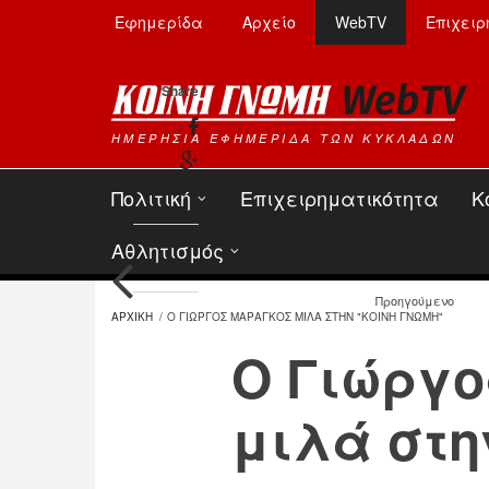
Παράκαμψη προς το κυρίως περιεχόμενο
Εφημερίδα
Αρχείο
WebTV
Επιχειρ
Share
ΗΜΕΡΗΣΙΑ ΕΦΗΜΕΡΙΔΑ ΤΩΝ ΚΥΚΛΑΔΩΝ
Πολιτική
Επιχειρηματικότητα
Κ
Αθλητισμός
Προηγούμενο
ΑΡΧΙΚΗ
/
Ο ΓΙΩΡΓΟΣ ΜΑΡΑΓΚΟΣ ΜΙΛΑ ΣΤΗΝ "ΚΟΙΝΗ ΓΝΩΜΗ"
Ο Γιώργ
μιλά στη